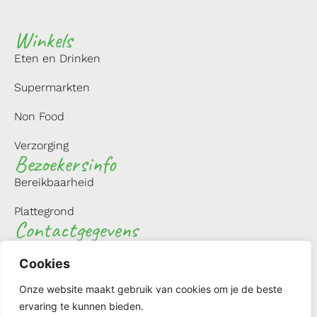
Winkels
Eten en Drinken
Supermarkten
Non Food
Verzorging
Bezoekersinfo
Bereikbaarheid
Plattegrond
Contactgegevens
NAVIGEER MET GOOGLE MAPS
Cookies
Winkelcentrum Groenhof
Onze website maakt gebruik van cookies om je de beste
1186 EZ Amstelveen
ervaring te kunnen bieden.